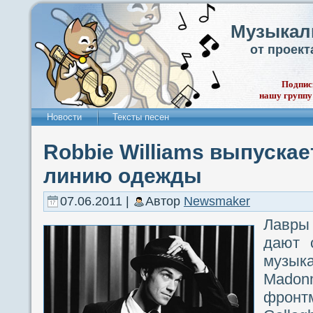
Музыкал
от проек
Подпис
нашу группу
Новости
Тексты песен
Robbie Williams выпуска
линию одежды
07.06.2011 |
Автор
Newsmaker
Лавры
дают 
музык
Madonn
фронт