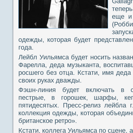
Gallag
тепер
еще и
(Робб
запуск
одежды, которая будет представле
года.
Лейбл Уильямса будет носить названи
Фарелла, деда музыканта, воспитав
росшего без отца. Кстати, имя деда
своих руках дважды.
Фэшн-линия будет включать в с
пестрые, в горошек, шарфы, ке
пятидесятых. Пресс-релиз лейбла 
коллекция одежды, которая объедин
британское ретро».
Кстати, коллега Уильямса по сцене, 