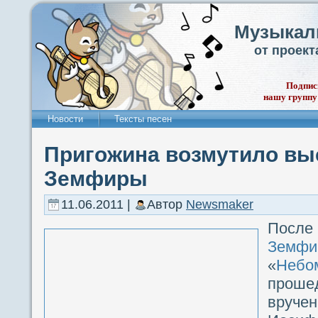
Музыкал
от проек
Подпис
нашу группу
Новости
Тексты песен
Пригожина возмутило вы
Земфиры
11.06.2011 |
Автор
Newsmaker
После
Земфи
«
Небо
прош
вруче