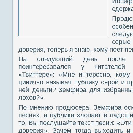
Иосиф
сдержа
Продю
особ
следу
серы
доверия, теперь я знаю, кому поет п
На следующий день после 
поинтересовался у читателей
«Твиттере»: «Мне интересно, кому
цинично называя публику серой и п
ней деньги? Земфира для избранны
лохов?»
По мнению продюсера, Земфира оск
песнях, а публика хлопает в ладоши
то. Вы послушайте текст песни: «Эт
доверия». Зачем тогда выходить и