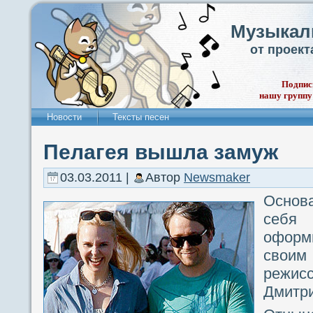
Музыкал
от проек
Подпис
нашу группу
Новости
Тексты песен
Пелагея вышла замуж
03.03.2011 |
Автор
Newsmaker
Основа
себ
офор
свои
режи
Дмитр