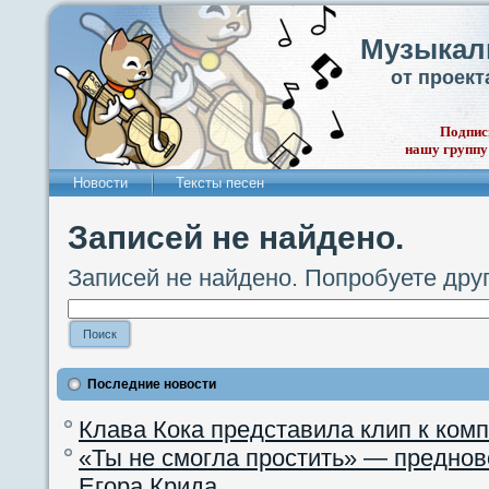
Музыкал
от проек
Подпис
нашу группу
Новости
Тексты песен
Записей не найдено.
Записей не найдено. Попробуете дру
Последние новости
Клава Кока представила клип к ком
«Ты не смогла простить» — преднов
Егора Крида