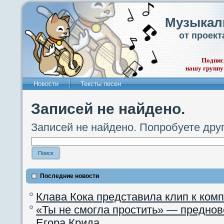
Музыкал
от проек
Подпис
нашу группу
Новости
Тексты песен
Записей не найдено.
Записей не найдено. Попробуете дру
Последние новости
Клава Кока представила клип к ком
«Ты не смогла простить» — преднов
Егора Крида