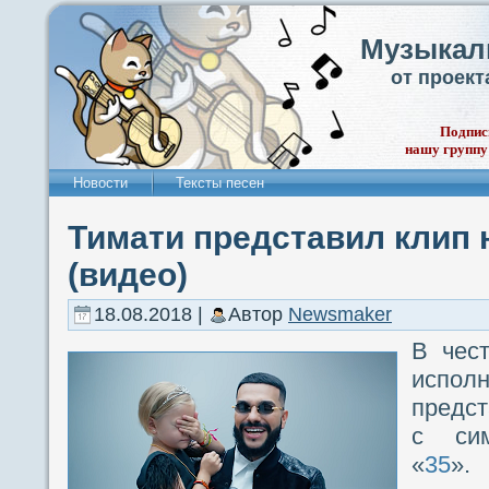
Музыкал
от проек
Подпис
нашу группу
Новости
Тексты песен
Тимати представил клип 
(видео)
18.08.2018 |
Автор
Newsmaker
В чест
исп
предст
с сим
«
35
».