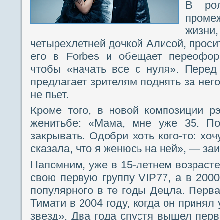
В рол
проме
жиз
четырехлетней дочкой Алисой, проси
его в Forbes и обещает переофор
чтобы «начать все с нуля». Перед
предлагает зрителям поднять за него
не пьет.
Кроме того, в новой композиции р
женитьбе: «Мама, мне уже 35. По
закрывать. Одобри хоть кого-то: хо
сказала, что я женюсь на ней», — за
Напомним, уже в 15-летнем возраст
свою первую группу VIP77, а в 2000
популярного в те годы Децла. Перва
Тимати в 2004 году, когда он принял
звезд». Два года спустя вышел пер