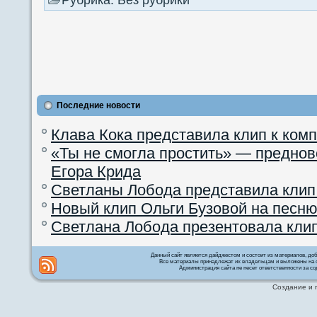
Последние новости
Клава Кока представила клип к ком
«Ты не смогла простить» — преднов
Егора Крида
Светланы Лобода представила клип
Новый клип Ольги Бузовой на песню
Светлана Лобода презентовала кли
Данный сайт является дайджестом и состоит из материалов, д
Все материалы принадлежат их владельцам и выложены на с
Администрация сайта не несет ответственности за со
Создание и 