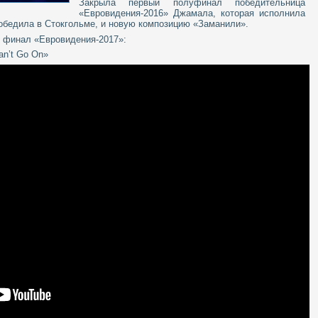
Закрыла первый полуфинал победительница
«Евровидения-2016» Джамала, которая исполнила
победила в Стокгольме, и новую композицию «Заманили».
в финал «Евровидения-2017»:
an’t Go On»