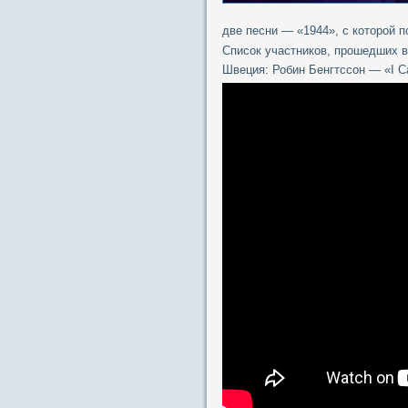
две песни — «1944», с которой 
Список участников, прошедших 
Швеция: Робин Бенгтссон — «I C