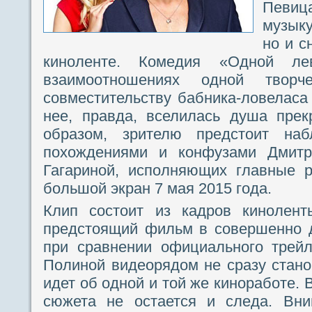
Певиц
музыку
но и с
киноленте. Комедия «Одной ле
взаимоотношениях одной твор
совместительству бабника-ловеласа 
нее, правда, вселилась душа прек
образом, зрителю предстоит на
похождениями и конфузами Дмит
Гагариной, исполняющих главные 
большой экран 7 мая 2015 года.
Клип состоит из кадров кинолент
предстоящий фильм в совершенно д
при сравнении официального трей
Полиной видеорядом не сразу станов
идет об одной и той же киноработе. 
сюжета не остается и следа. Вни