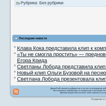
Рубрика: Без рубрики
Последние новости
Клава Кока представила клип к ком
«Ты не смогла простить» — преднов
Егора Крида
Светланы Лобода представила клип
Новый клип Ольги Бузовой на песню
Светлана Лобода презентовала кли
Данный сайт является дайджестом и состоит из материалов, д
Все материалы принадлежат их владельцам и выложены на с
Администрация сайта не несет ответственности за со
Создание и 