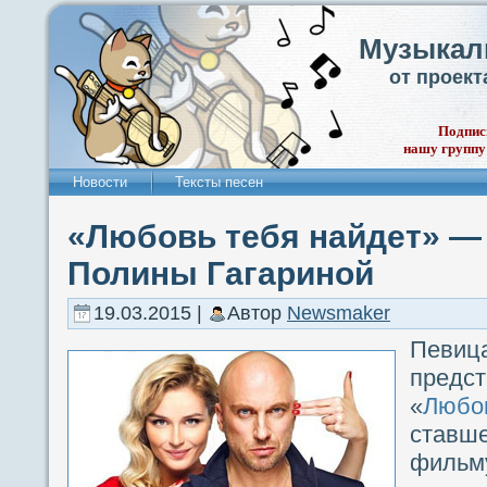
Музыкал
от проек
Подпис
нашу группу
Новости
Тексты песен
«Любовь тебя найдет» —
Полины Гагариной
19.03.2015 |
Автор
Newsmaker
Пев
предс
«
Люб
став
фильм