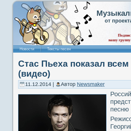
Музыкал
от проек
Подпис
нашу группу
Новости
Тексты песен
Стас Пьеха показал всем
(видео)
11.12.2014 |
Автор
Newsmaker
Россий
предс
песню 
Режис
Георг