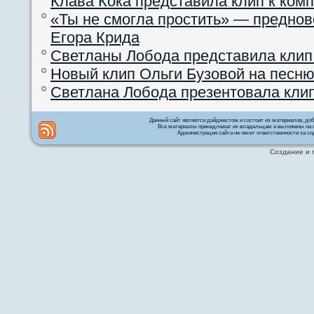
Клава Кока представила клип к ком
«Ты не смогла простить» — преднов
Егора Крида
Светланы Лобода представила клип
Новый клип Ольги Бузовой на песню
Светлана Лобода презентовала кли
Данный сайт является дайджестом и состоит из материалов, д
Все материалы принадлежат их владельцам и выложены на с
Администрация сайта не несет ответственности за со
Создание и 