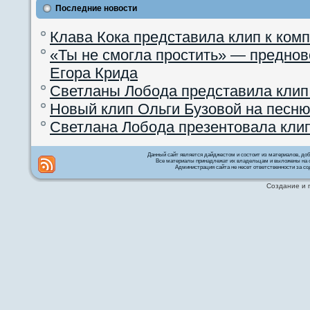
Последние новости
Клава Кока представила клип к ком
«Ты не смогла простить» — преднов
Егора Крида
Светланы Лобода представила клип
Новый клип Ольги Бузовой на песню
Светлана Лобода презентовала кли
Данный сайт является дайджестом и состоит из материалов, д
Все материалы принадлежат их владельцам и выложены на с
Администрация сайта не несет ответственности за со
Создание и 