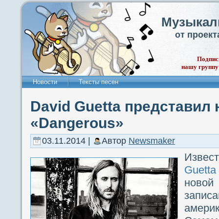
Музыкал
от проек
Подпис
нашу группу
Новости
Тексты песен
David Guetta представил
«Dangerous»
03.11.2014 |
Автор
Newsmaker
Изве
Guetta
ново
запи
амери