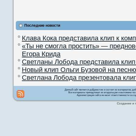
Последние новости
Клава Кока представила клип к ком
«Ты не смогла простить» — преднов
Егора Крида
Светланы Лобода представила клип
Новый клип Ольги Бузовой на песню
Светлана Лобода презентовала кли
Данный сайт является дайджестом и состоит из материалов, д
Все материалы принадлежат их владельцам и выложены на с
Администрация сайта не несет ответственности за со
Создание и 