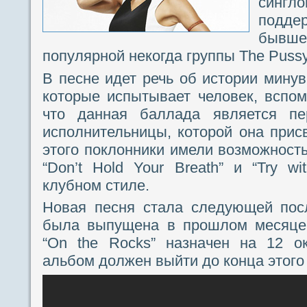
синг
подде
быв
популярной некогда группы The Pussyc
В песне идет речь об истории минув
которые испытывает человек, вспом
что данная баллада является пе
исполнительницы, которой она присв
этого поклонники имели возможност
“Don’t Hold Your Breath” и “Try w
клубном стиле.
Новая песня стала следующей посл
была выпущена в прошлом месяце
“On the Rocks” назначен на 12 о
альбом должен выйти до конца этого 