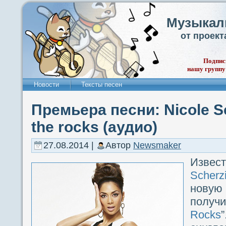
Музыкал
от проек
Подпис
нашу группу
Новости
Тексты песен
Премьера песни: Nicole S
the rocks (аудио)
27.08.2014 |
Автор
Newsmaker
Изве
Scherz
новую
получ
Rocks