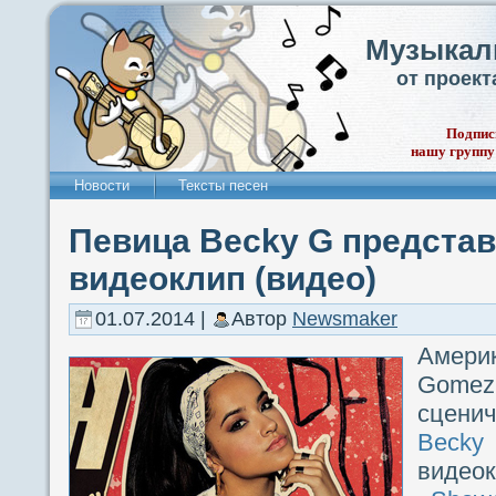
Музыкал
от проек
Подпис
нашу группу
Новости
Тексты песен
Певица Becky G предста
видеоклип (видео)
01.07.2014 |
Автор
Newsmaker
Америк
Gomez
сцени
Bec
видео