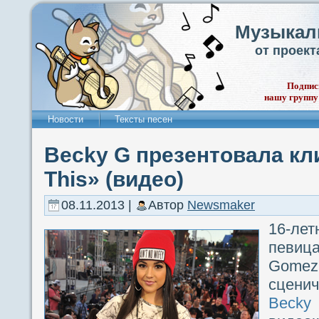
Музыкал
от проек
Подпис
нашу группу
Новости
Тексты песен
Becky G презентовала кли
This» (видео)
08.11.2013 |
Автор
Newsmaker
16-л
певица
Gomez
сцени
Becky