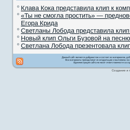
Клава Кока представила клип к ком
«Ты не смогла простить» — преднов
Егора Крида
Светланы Лобода представила клип
Новый клип Ольги Бузовой на песню
Светлана Лобода презентовала кли
Данный сайт является дайджестом и состоит из материалов, д
Все материалы принадлежат их владельцам и выложены на с
Администрация сайта не несет ответственности за со
Создание и 