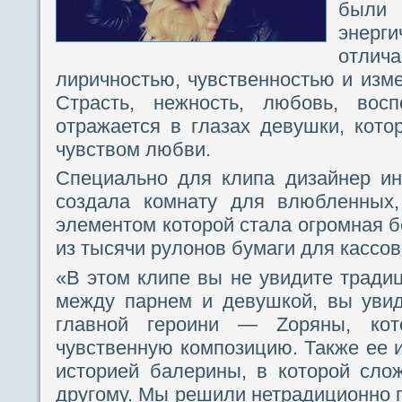
был
энерг
отл
лиричностью, чувственностью и изм
Страсть, нежность, любовь, во
отражается в глазах девушки, кот
чувством любви.
Специально для клипа дизайнер ин
создала комнату для влюбленных
элементом которой стала огромная б
из тысячи рулонов бумаги для кассов
«В этом клипе вы не увидите трад
между парнем и девушкой, вы увид
главной героини — Zоряны, кот
чувственную композицию. Также ее и
историей балерины, в которой сло
другому. Мы решили нетрадиционно п