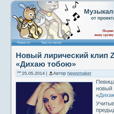
Музыкал
от проек
Подпис
нашу группу
Новости
Тексты песен
Новый лирический клип 
«Дихаю тобою»
25.05.2014 |
Автор
Newsmaker
Певи
новый
«
Диха
Учит
преды