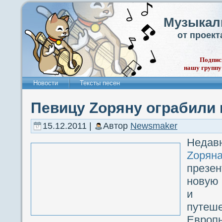
Музыкал
от проек
Подпис
нашу группу
Новости
Тексты песен
Певицу Zоряну ограбили 
15.12.2011 |
Автор
Newsmaker
Неда
Zорян
презе
новую 
и ус
путе
Европ