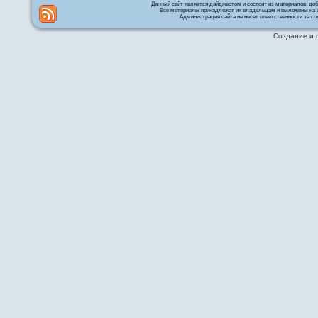
Данный сайт является дайджестом и состоит из материалов, д
Все материалы принадлежат их владельцам и выложены на с
Администрация сайта не несет ответственности за со
Создание и 