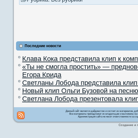
Последние новости
Клава Кока представила клип к ком
«Ты не смогла простить» — преднов
Егора Крида
Светланы Лобода представила клип
Новый клип Ольги Бузовой на песню
Светлана Лобода презентовала кли
Данный сайт является дайджестом и состоит из материалов, д
Все материалы принадлежат их владельцам и выложены на с
Администрация сайта не несет ответственности за со
Создание и 