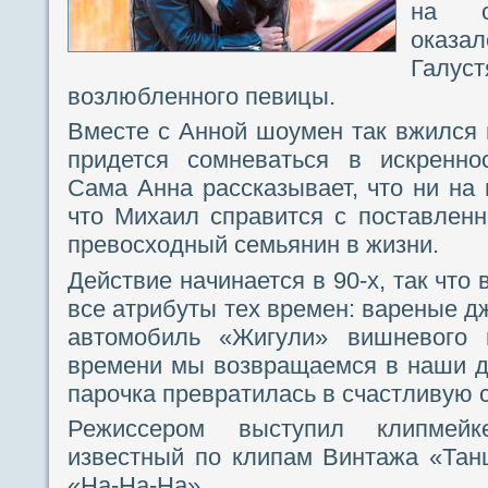
на с
оказ
Галу
возлюбленного певицы.
Вместе с Анной шоумен так вжился в
придется сомневаться в искреннос
Сама Анна рассказывает, что ни на 
что Михаил справится с поставленн
превосходный семьянин в жизни.
Действие начинается в 90-х, так что
все атрибуты тех времен: вареные д
автомобиль «Жигули» вишневого 
времени мы возвращаемся в наши д
парочка превратилась в счастливую 
Режиссером выступил клипмейк
известный по клипам Винтажа «Тан
«На-На-На».