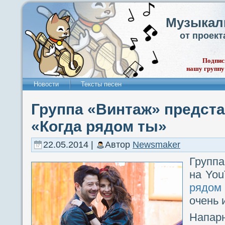
Музыкал
от проек
Подпис
нашу группу
Новости
Тексты песен
Группа «Винтаж» предста
«Когда рядом ты»
22.05.2014 |
Автор
Newsmaker
Группа
на You
рядом
очень 
Напар