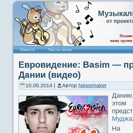
Музыкал
от проек
Подпис
нашу группу
Новости
Тексты песен
Евровидение: Basim — п
Дании (видео)
10.05.2014 |
Автор
Newsmaker
Данию
этом г
пред
Муджа
На Е