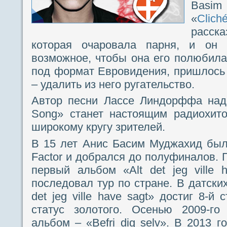
Basim
«
Clich
расск
которая очаровала парня, и он 
возможное, чтобы она его полюбил
под формат Евровидения, пришлось 
– удалить из него ругательство.
Автор песни Лассе Линдорффа наде
Song» станет настоящим радиохито
широкому кругу зрителей.
В 15 лет Анис Басим Муджахид был
Factor и добрался до полуфиналов. 
первый альбом «Alt det jeg ville 
последовал тур по стране. В датски
det jeg ville have sagt» достиг 8-й
статус золотого. Осенью 2009-г
альбом – «Befri dig selv». В 2013 