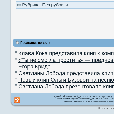
Рубрика: Без рубрики
Последние новости
Клава Кока представила клип к ком
«Ты не смогла простить» — преднов
Егора Крида
Светланы Лобода представила клип
Новый клип Ольги Бузовой на песню
Светлана Лобода презентовала кли
Данный сайт является дайджестом и состоит из материалов, д
Все материалы принадлежат их владельцам и выложены на с
Администрация сайта не несет ответственности за со
Создание и 