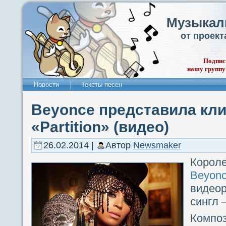
Музыкал
от проек
Подпис
нашу группу
Новости
Тексты песен
Beyonce представила кли
«Partition» (видео)
26.02.2014 |
Автор
Newsmaker
Ко
Beyon
видео
сингл 
Компо