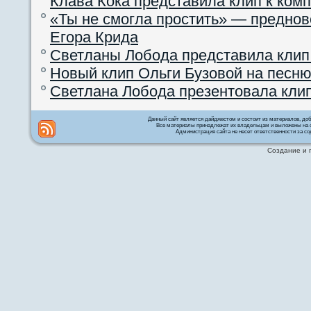
Клава Кока представила клип к ком
«Ты не смогла простить» — преднов
Егора Крида
Светланы Лобода представила клип
Новый клип Ольги Бузовой на песню
Светлана Лобода презентовала кли
Данный сайт является дайджестом и состоит из материалов, д
Все материалы принадлежат их владельцам и выложены на с
Администрация сайта не несет ответственности за со
Создание и 