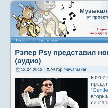
Музыкал
от проек
Подпис
нашу группу
Новости
Тексты песен
Рэпер Psy представил но
(аудио)
12.04.2013 |
Автор
Newsmaker
Южно-
пред
“
Gentl
втор
сингло