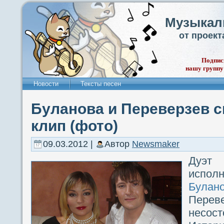
Музыкал
от проек
Подпис
нашу группу
Новости
Тексты песен
Буланова и Переверзев 
клип (фото)
09.03.2012 |
Автор
Newsmaker
Дуэт
исп
Булан
Пере
несо