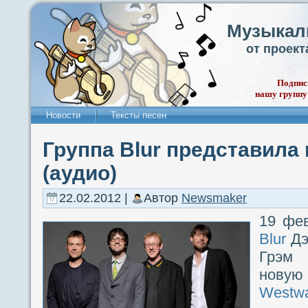
Музыкал
от проек
Подпис
нашу группу
Новости
Тексты песен
Группа Blur представила
(аудио)
22.02.2012 |
Автор
Newsmaker
19 фе
Blur
Дэ
Грэм 
нову
Westw