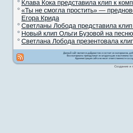
Клава Кока представила клип к ком
«Ты не смогла простить» — преднов
Егора Крида
Светланы Лобода представила клип
Новый клип Ольги Бузовой на песню
Светлана Лобода презентовала кли
Данный сайт является дайджестом и состоит из материалов, д
Все материалы принадлежат их владельцам и выложены на с
Администрация сайта не несет ответственности за со
Создание и 