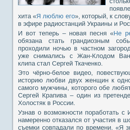
столь
появл
хита «
Я люблю его
», который, к сло
в эфире радиостанций Украины и Рос
И вот теперь – новая песня «
Не р
обязана стать грандиозным соб
проходили ночью в частном загоро
уже снимались с Жан-Клодом Ва
клипа стал Сергей Ткаченко.
Это чёрно-белое видео, повеству
историю любви двух женщин к одно
самого мужчины, которого обе любят
Сергей Крапива – один из претенд
Холостяк в России.
Узнав о возможности поработать с 
намеренно отказался от участия в шо
съемки совпадали по времени. «Я з