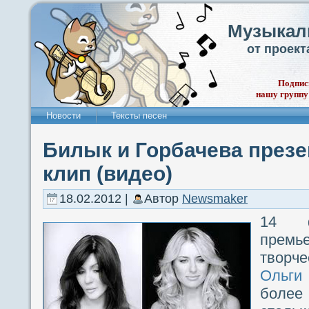
Музыкал
от проек
Подпис
нашу группу
Новости
Тексты песен
Билык и Горбачева през
клип (видео)
18.02.2012 |
Автор
Newsmaker
14 ф
премь
творч
Ольги
более