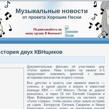
Музыкальные новости
от проекта Хорошие Песни
Подписывайтесь на
нашу группу В Контакте!
 история двух КВНщиков
Документальные фильмы об участниках шоу
«Голос країни. Нова історія» на канале 1+1
продолжают знакомить зрителей с яркими
историями вокалистов второго сезона.
Все детство и юность они провели вместе —
учились в одной школе и играли в известной
команде КВН — «ЧП Минск». Потом их дороги
разошлись, а через 10 лет Евгений Сморигин и
Иван Вабищевич встретились на кастинге шоу
«Голос страны», чтобы начать свою новую историю
на сцене. Белорусов Евгения Сморигин и Ивана
Вабищевич хорошо знают за пределами родной