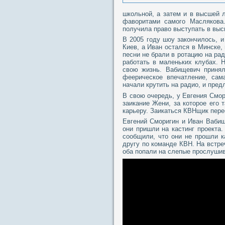
школьной, а затем и в высшей 
фаворитами самого Маслякова
получила право выступать в выс
В 2005 году шоу закончилось, 
Киев, а Иван остался в Минске,
песни не брали в ротацию на ра
работать в маленьких клубах. 
свою жизнь. Вабищевич приня
феерическое впечатление, сам
начали крутить на радио, и пред
В свою очередь, у Евгения Смор
заикание Жени, за которое его
карьеру. Заикаться КВНщик перес
Евгений Сморигин и Иван Вабищ
они пришли на кастинг проекта
сообщили, что они не прошли к
другу по команде КВН. На встре
оба попали на слепые прослушив