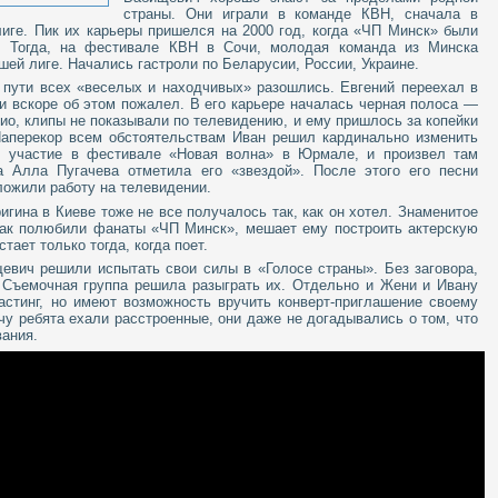
страны. Они играли в команде КВН, сначала в
лиге. Пик их карьеры пришелся на 2000 год, когда «ЧП Минск» были
. Тогда, на фестивале КВН в Сочи, молодая команда из Минска
шей лиге. Начались гастроли по Беларусии, России, Украине.
и пути всех «веселых и находчивых» разошлись. Евгений переехал в
 и вскоре об этом пожалел. В его карьере началась черная полоса —
дио, клипы не показывали по телевидению, и ему пришлось за копейки
Наперекор всем обстоятельствам Иван решил кардинально изменить
л участие в фестивале «Новая волна» в Юрмале, и произвел там
а Алла Пугачева отметила его «звездой». После этого его песни
ложили работу на телевидении.
игина в Киеве тоже не все получалось так, как он хотел. Знаменитое
 так полюбили фанаты «ЧП Минск», мешает ему построить актерскую
тает только тогда, когда поет.
евич решили испытать свои силы в «Голосе страны». Без заговора,
. Съемочная группа решила разыграть их. Отдельно и Жени и Ивану
астинг, но имеют возможность вручить конверт-приглашение своему
чу ребята ехали расстроенные, они даже не догадывались о том, что
ания.