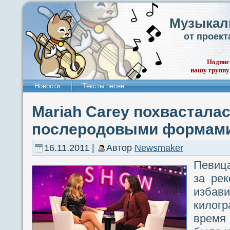
Музыкал
от проек
Подпис
нашу группу
Новости
Тексты песен
Mariah Carey похвастала
послеродовыми формам
16.11.2011 |
Автор
Newsmaker
Певи
за ре
изба
килог
время