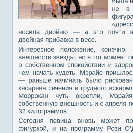
была н
не в 
фигу
«дресс
носила двойню — а это почти вс
двойная прибавка в весе.
Интересное положение, конечно, 
внешности звезды, но в тот момент 
о собственном спокойствии и здо
чем начать худеть, Мэрайе пришло
— раньше начинать было рискованн
кесарева сечения и грудного вскарм
Моррокан чуть окрепли, Мэрай
собственную внешность и с апреля п
32 килограммов.
Сегодня певица вновь может пох
фигуркой, и на программу Рози О