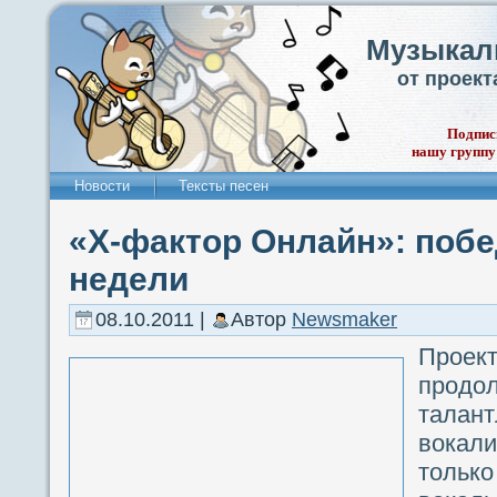
Музыкал
от проек
Подпис
нашу группу
Новости
Тексты песен
«Х-фактор Онлайн»: побе
недели
08.10.2011 |
Автор
Newsmaker
Проек
прод
тала
вокали
толь