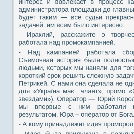
интерес и вовлекает в процесс к
администратора площадки до главных
будет таким — все судьи прекрасн
задачей, им всем было интересно.
- Ираклий, расскажите о творчес
работала над промокампанией.
- Над кампанией работала сбор
Съемочная история была полность
людьми, которых мы наняли для того
короткий срок решить сложную задач
Петрикей. С нами она сделала не од
для «Україна має талант», промо «
звездами»). Оператор — Юрий Корол
мы впервые с ним работали и
результатом. Юра – оператор от Бога
- А кому принадлежит идея проморол
- Идея была придумана в результ