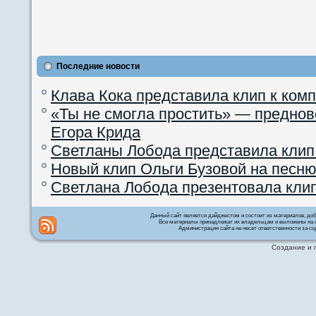
Последние новости
Клава Кока представила клип к ком
«Ты не смогла простить» — преднов
Егора Крида
Светланы Лобода представила клип
Новый клип Ольги Бузовой на песню
Светлана Лобода презентовала кли
Данный сайт является дайджестом и состоит из материалов, д
Все материалы принадлежат их владельцам и выложены на с
Администрация сайта не несет ответственности за со
Создание и 