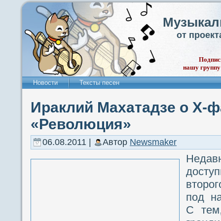
Музыкал
от проек
Подпис
нашу группу
Новости
Тексты песен
Ираклий Махатадзе о Х-ф
«Революция»
06.08.2011 |
Автор
Newsmaker
Неда
дост
второ
под н
С тем