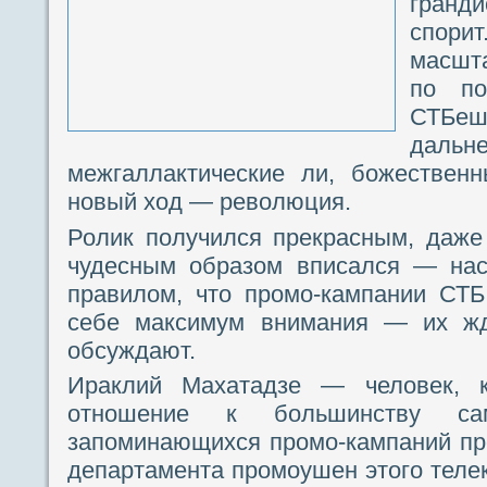
гранд
спори
масшт
по по
СТБе
да
межгаллактические ли, божестве
новый ход — революция.
Ролик получился прекрасным, даже
чудесным образом вписался — нас
правилом, что промо-кампании СТБ
себе максимум внимания — их жду
обсуждают.
Ираклий Махатадзе — человек, 
отношение к большинству с
запоминающихся промо-кампаний пр
департамента промоушен этого теле