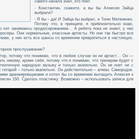
самого начала знал, кто поет.
- Константин, скажите, а вы бы Алексея Зайца
выбрали?
- Я бы – да! И Зайца бы выбрал, и Тоню Матвиенко.
Потому что, в принципе, я приблизительно знаю,
ко лет занимаюсь продюсированием… А ребята пока не знают, у них
одюсеры. Они нормальные, классные артисты. Но они так быстро все
умаю, у них есть все шансы со временем превратиться в настоящих,
вторное прослушивание?
втор, потому что понимаю, что в любом случае он не артист… Он —
ать некому, кроме себя, потому что я понимаю, что тренерам будет с
утентичную народную музыку и только акапельно. Он не поет ни с
с гитарой – только акапельно. Он действительно – алмаз. Самородок.
воими аранжировщиками и хотел бы со временем вытащить Алексея к
 песен 150. Сделать пластинку. Возможно – использовать записи для