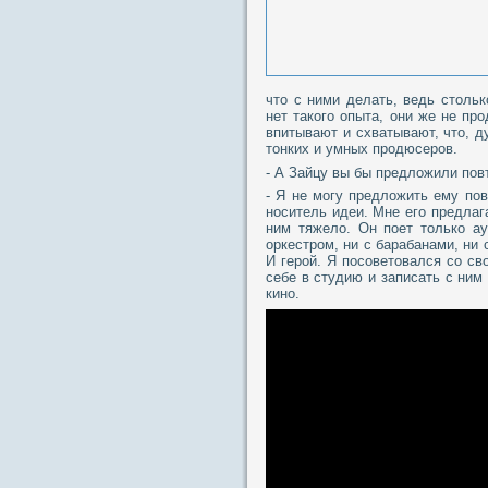
что с ними делать, ведь столь
нет такого опыта, они же не пр
впитывают и схватывают, что, д
тонких и умных продюсеров.
- А Зайцу вы бы предложили по
- Я не могу предложить ему по
носитель идеи. Мне его предлаг
ним тяжело. Он поет только а
оркестром, ни с барабанами, ни 
И герой. Я посоветовался со с
себе в студию и записать с ним
кино.