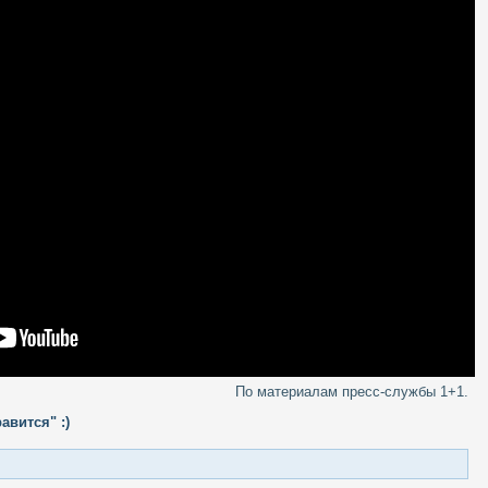
По материалам пресс-службы 1+1.
авится" :)