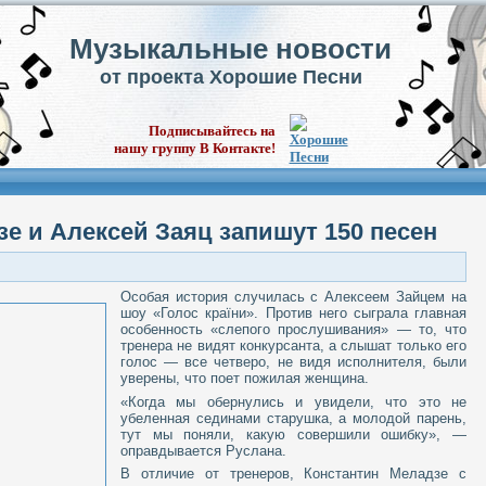
Музыкальные новости
от проекта Хорошие Песни
Подписывайтесь на
нашу группу В Контакте!
е и Алексей Заяц запишут 150 песен
Особая история случилась с Алексеем Зайцем на
шоу «Голос країни». Против него сыграла главная
особенность «слепого прослушивания» — то, что
тренера не видят конкурсанта, а слышат только его
голос — все четверо, не видя исполнителя, были
уверены, что поет пожилая женщина.
«Когда мы обернулись и увидели, что это не
убеленная сединами старушка, а молодой парень,
тут мы поняли, какую совершили ошибку», —
оправдывается Руслана.
В отличие от тренеров, Константин Меладзе с