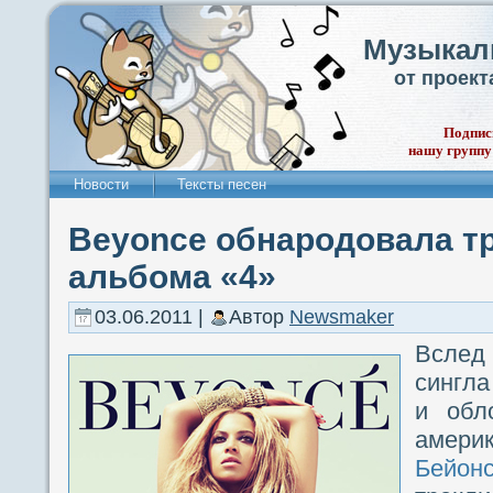
Музыкал
от проек
Подпис
нашу группу
Новости
Тексты песен
Beyonce обнародовала тр
альбома «4»
03.06.2011 |
Автор
Newsmaker
Вслед
сингла
и обл
амер
Бейон