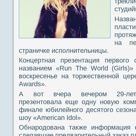
трекл
студий
Назв
пласти
протяж
на пе
страничке исполнительницы.
Концертная презентация первого 
названием «Run The World (Girls)
воскресенье на торжественной цере
Awards».
А вот вчера вечером 29-летн
презентовала еще одну новую ко
финале юбилейного десятого сезона
шоу «American Idol».
Обнародована также информация о
сделавшие предварительный заказ пл