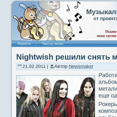
Музыкал
от проек
Подпис
нашу группу
Новости
Тексты песен
Nightwish решили снять 
21.02.2011 |
Автор
Newsmaker
Работ
альбо
метал
еще од
Рокер
комп