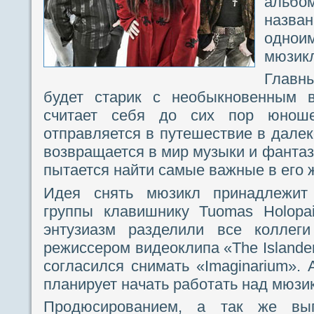
альбо
назван
одно
мюзик
Глав
будет старик с необыкновенным в
считает себя до сих пор юнош
отправляется в путешествие в дале
возвращается в мир музыки и фантаз
пытается найти самые важные в его 
Идея снять мюзикл принадлежит 
группы клавишнику Tuomas Holopa
энтузиазм разделили все коллеги
режиссером видеоклипа «The Islander
согласился снимать «Imaginarium». 
планирует начать работать над мюзи
Продюсированием, а так же вы