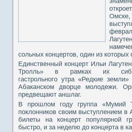
знаме
открое
Омск
высту
феврал
Лагуте
намеч
сольных концертов, один из которых 
Единственный концерт Ильи Лагутен
Тролль» в рамках их сибирск
гастрольного утра «Редкие земли»
Абаканском дворце молодежи. Орг
предвещают аншлаг.
В прошлом году группа «Мумий 
поклонников своим выступлением в 
билеты на концерт популярной гр
быстро, и за неделю до концерта в к