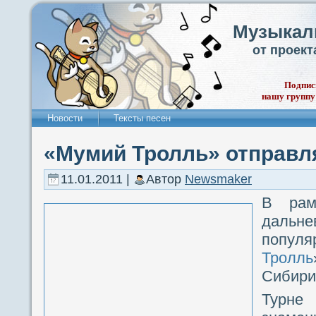
Музыкал
от проек
Подпис
нашу группу
Новости
Тексты песен
«Мумий Тролль» отправля
11.01.2011 |
Автор
Newsmaker
В рам
дальн
попул
Тролль
Сибири
Турн