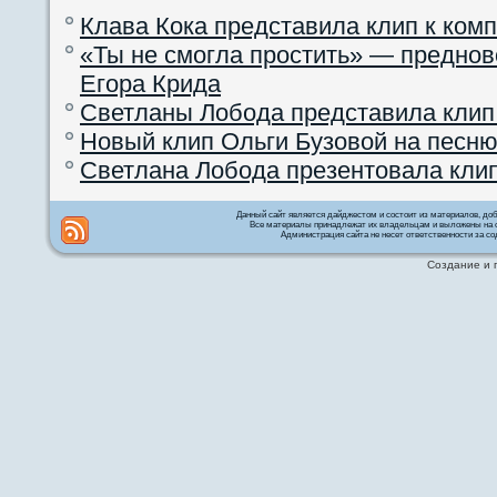
Клава Кока представила клип к ком
«Ты не смогла простить» — преднов
Егора Крида
Светланы Лобода представила клип
Новый клип Ольги Бузовой на песню
Светлана Лобода презентовала кли
Данный сайт является дайджестом и состоит из материалов, д
Все материалы принадлежат их владельцам и выложены на с
Администрация сайта не несет ответственности за со
Создание и 