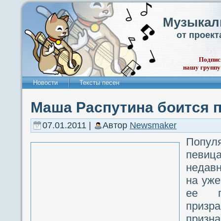
Музыкал
от проек
Подпис
нашу группу
Новости
Тексты песен
Маша Распутина боится 
07.01.2011 |
Автор
Newsmaker
Попу
пев
недавн
на уже
ее п
призр
приз