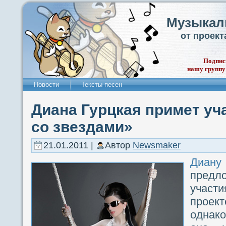
Музыкал
от проек
Подпис
нашу группу
Новости
Тексты песен
Диана Гурцкая примет уч
со звездами»
21.01.2011 |
Автор
Newsmaker
Диану
предл
учас
проект
однако