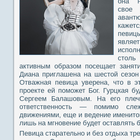
она н
свое
авантю
кажетс
певи
являет
испол
стол
активным образом посещает занят
Диана приглашена на шестой сезон
Отважная певица уверена, что в э
проекте ей поможет Бог. Гурцкая бу
Сергеем Балашовым. На его пле
ответственность — помимо сле
движениями, еще и ведение именито
лишь на мгновение будет оставлять 
Певица старательно и без отдыха тр