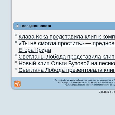
Последние новости
Клава Кока представила клип к ком
«Ты не смогла простить» — преднов
Егора Крида
Светланы Лобода представила клип
Новый клип Ольги Бузовой на песню
Светлана Лобода презентовала кли
Данный сайт является дайджестом и состоит из материалов, д
Все материалы принадлежат их владельцам и выложены на с
Администрация сайта не несет ответственности за со
Создание и 