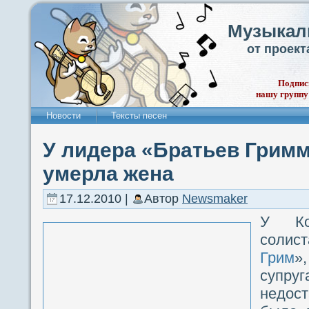
Музыкал
от проек
Подпис
нашу группу
Новости
Тексты песен
У лидера «Братьев Гримм
умерла жена
17.12.2010 |
Автор
Newsmaker
У Кон
соли
Грим
»
супр
недост