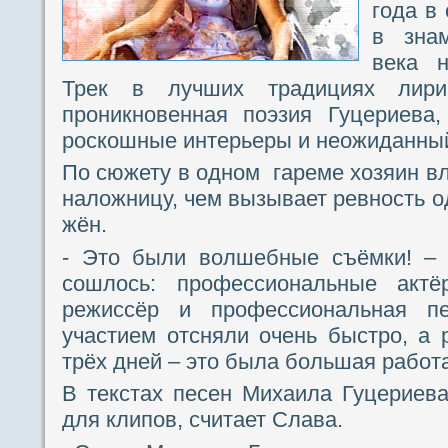
года в
в зна
века н
Трек в лучших традициях лири
проникновенная поэзия Гуцериева,
роскошные интерьеры и неожиданны
По сюжету в одном гареме хозяин в
наложницу, чем вызывает ревность о
жён.
- Это были волшебные съёмки! – 
сошлось: профессиональные актё
режиссёр и профессиональная п
участием отсняли очень быстро, а 
трёх дней – это была большая работа
В текстах песен Михаила Гуцериев
для клипов, считает Слава.