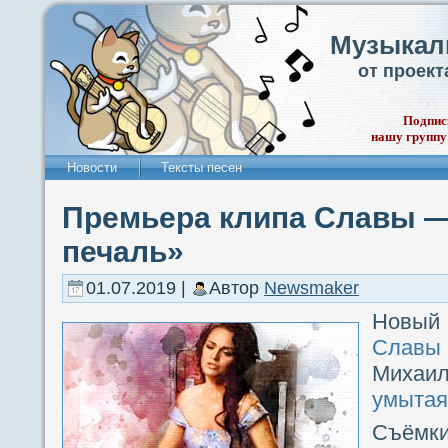
Музыкал
от проек
Подпис
нашу группу
Новости
Тексты песен
Премьера клипа Славы —
печаль»
01.07.2019 |
Автор
Newsmaker
Новый
Славы
Миха
умытая
Съёмк