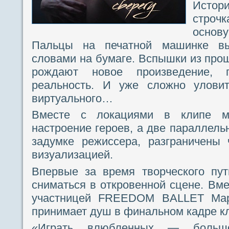
Истор
строчк
основ
Пальцы на печатной машинке вы
словами на бумаге. Вспышки из прош
рождают новое произведение, 
реальность. И уже сложно уловит
виртуального…
Вместе с локациями в клипе м
настроение героев, а две параллель
задумке режиссера, разграничены 
визуализацией.
Впервые за время творческого пу
сниматься в откровенной сцене. Вме
участницей FREEDOM BALLET Мар
принимает душ в финальном кадре к
«Играть влюбленных — больш