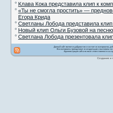
Клава Кока представила клип к ком
«Ты не смогла простить» — преднов
Егора Крида
Светланы Лобода представила клип
Новый клип Ольги Бузовой на песню
Светлана Лобода презентовала кли
Данный сайт является дайджестом и состоит из материалов, д
Все материалы принадлежат их владельцам и выложены на с
Администрация сайта не несет ответственности за со
Создание и 