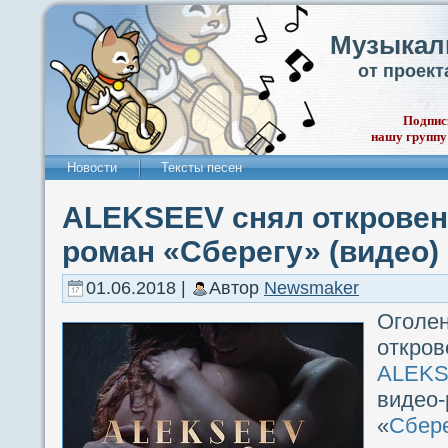
Музыкал
от проек
Подпис
нашу группу
Новости
Тексты песен
ALEKSEEV снял откровен
роман «Сберегу» (видео)
01.06.2018 |
Автор
Newsmaker
Огол
откр
ALEK
виде
«
Сбер