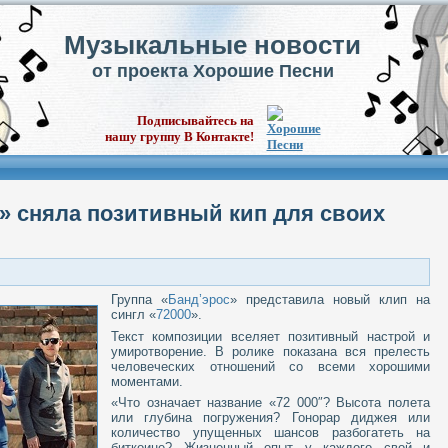
Музыкальные новости
от проекта Хорошие Песни
Подписывайтесь на
нашу группу В Контакте!
с» сняла позитивный кип для своих
Группа «
Банд’эрос
» представила новый клип на
сингл «
72000
».
Текст композиции вселяет позитивный настрой и
умиротворение. В ролике показана вся прелесть
человеческих отношений со всеми хорошими
моментами.
«Что означает название «72 000″? Высота полета
или глубина погружения? Гонорар диджея или
количество упущенных шансов разбогатеть на
биткоине? Жизненный опыт у каждого свой и