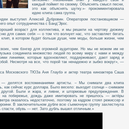
каждый поймет по своему. Объяснять смысл песни,
это как объяснять шутку.»- прокомментировала
идею клипа сама группа.
идеи выступил Алексей Дубровин. Оператором постановщиком —
 его опыт сотрудничества с Банд’Эрос.
ороший возраст для коллектива, и мы решили на чертову дюжину
сню для самих себя — о том что волнует нас, что заставляет бегать
клип, в котором будет больше души, чем моды, больше жизни, чем
своих, чем бэнгер для огромной аудитории. Но мы не можем им не
 музыка соединила множество людей по всему миру с нами и между
кими линиями, которые вдохновляют, поддерживают, дают заряд и
бой. Несмотря на все, что порой так ненадежно и зыбко вокруг», —
иса Московского ТЮЗа Аня Глаубэ и актер театра киноактера Саша
 — делятся воспоминаниями артисты. – Мы снимали два клипа
ь, как сейчас курс доллара. Было весело: выходит солнце – снимаем
 другой. Были и жара, и ливни, и штормовые предупреждения. В
ой на побережье, дождь даже имитировать не пришлось — актёры
ветра оказалось недостаточно, поэтому за кадром стоял режиссер и
героини. В заключительном дубле всю съемочную группу захлестнула
ь спасти, обувь — нет. Зато дубль вышел отличным.»