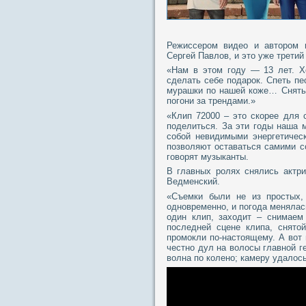
Режиссером видео и автором 
Сергей Павлов, и это уже третий
«Нам в этом году — 13 лет. Х
сделать себе подарок. Спеть пе
мурашки по нашей коже… Снять 
погони за трендами.»
«Клип 72000 – это скорее для 
поделиться. За эти годы наша
собой невидимыми энергетичес
позволяют оставаться самими со
говорят музыканты.
В главных ролях снялись актр
Ведменский.
«Съемки были не из простых,
одновременно, и погода менялас
один клип, заходит – снимаем
последней сцене клипа, снят
промокли по-настоящему. А вот 
честно дул на волосы главной 
волна по колено; камеру удалос