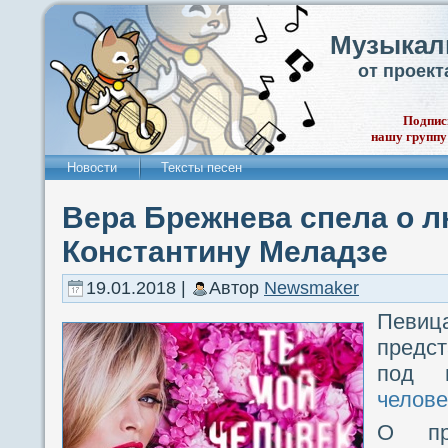
Музыкал
от проек
Подпис
нашу группу
Новости
Тексты песен
Вера Брежнева спела о л
Константину Меладзе
19.01.2018 |
Автор
Newsmaker
Пев
предст
под 
челове
О пр