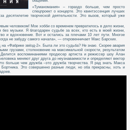
общения.
«Туманомания» – гораздо больше, чем просто
спецпроект о концерте. Это квинтэссенция лучших
за десятилетие творческой деятельности. Это вызов, который уже
ивым человеком! Мое хобби со временем превратилось в дело жизни,
 без музыки. Я благодарен судьбе за всех, кто есть в моей жизни,
тво и вдохновение. Вот и остались за плечами 10 лет пути. Многое
когда не забуду самого начала», — откровенничает Макс Барских.
 на «Фабрике звёзд-2». Была ли это судьба? Не знаю. Скорее авария
ными грузами, столкновение на максимальной скорости, результатом
 – Делится воспоминаниями продюсер артиста и режиссер шоу Алан
а человека меняют друг друга до неузнаваемости и определяют вектор
Это больше чем дружба –это дружба творчества. Я рад знать Макса
Бортника. Это совершенно разные люди, но оба прекрасны, хоть и
адоев.