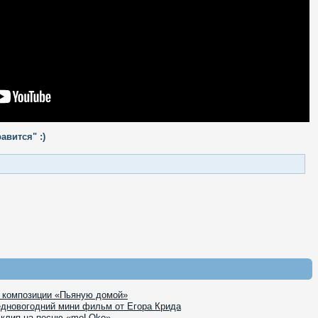
авится" :)
к композиции «Пьяную домой»
едновогодний мини фильм от Егора Крида
 клип на песню «moLOko»