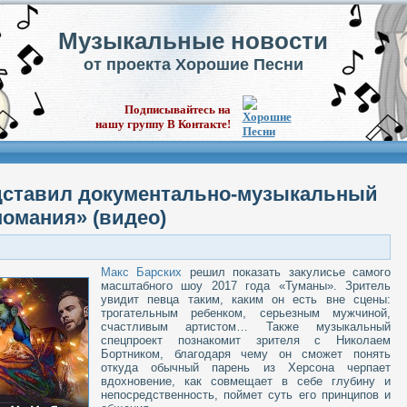
Музыкальные новости
от проекта Хорошие Песни
Подписывайтесь на
нашу группу В Контакте!
дставил документально-музыкальный
номания» (видео)
Макс Барских
решил показать закулисье самого
масштабного шоу 2017 года «Туманы». Зритель
увидит певца таким, каким он есть вне сцены:
трогательным ребенком, серьезным мужчиной,
счастливым артистом… Также музыкальный
спецпроект познакомит зрителя с Николаем
Бортником, благодаря чему он сможет понять
откуда обычный парень из Херсона черпает
вдохновение, как совмещает в себе глубину и
непосредственность, поймет суть его принципов и