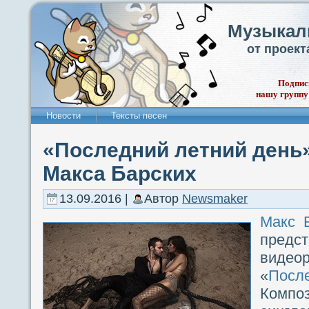
Музыкал
от проек
Подпис
нашу группу
Новости
Тексты песен
«Последний летний день
Макса Барских
13.09.2016 |
Автор
Newsmaker
Макс 
пред
виде
«
Посл
Комп