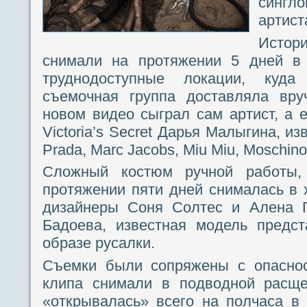
сингло
артист
Истор
снимали на протяжении 5 дней в 
труднодоступные локации, куда
съемочная группа доставляла вру
новом видео сыграл сам артист, а е
Victoria’s Secret Дарья Малыгина, и
Prada, Marc Jacobs, Miu Miu, Moschino
Сложный костюм ручной работы,
протяжении пяти дней снималась в 
дизайнеры Соня Солтес и Алена Г
Бадоева, известная модель предс
образе русалки.
Съемки были сопряжены с опаснос
клипа снимали в подводной расще
«открывалась» всего на полчаса в 