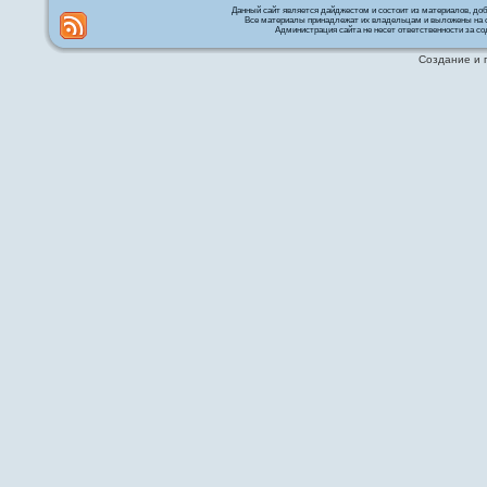
Данный сайт является дайджестом и состоит из материалов, д
Все материалы принадлежат их владельцам и выложены на с
Администрация сайта не несет ответственности за со
Создание и 