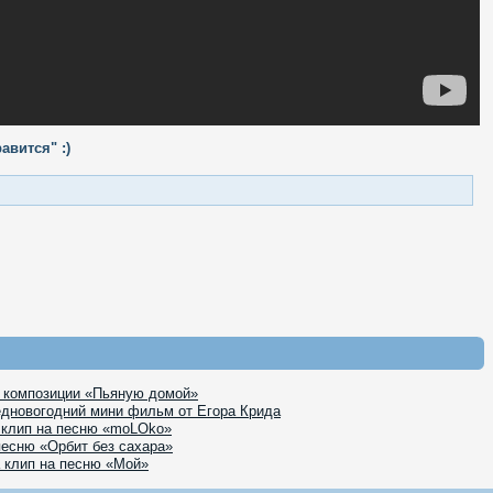
авится" :)
к композиции «Пьяную домой»
едновогодний мини фильм от Егора Крида
 клип на песню «moLOko»
песню «Орбит без сахара»
 клип на песню «Мой»