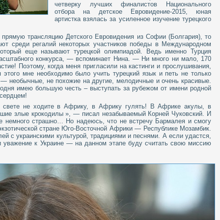
четверку лучших финалистов Национального
отбора на детское Евровидение-2015, юная
артистка взялась за усиленное изучение турецкого
а прямую трансляцию Детского Евровидения из Софии (Болгария), то
ают среди регалий некоторых участников победы в Международном
который еще называют турецкой олимпиадой. Ведь именно Турция
масштабного конкурса, — вспоминает Нина. — Ни много ни мало, 170
стие! Поэтому, когда меня пригласили на кастинги и прослушивания,
я этого мне необходимо было учить турецкий язык и петь не только
и — необычные, не похожие на другие, мелодичные и очень красивые.
егодня имею большую честь – выступать за рубежом от имени родной
 сердцем!
а свете не ходите в Африку, в Африку гулять! В Африке акулы, в
шие злые крокодилы », — писал незабываемый Корней Чуковский. И
же немного страшно… Но надеюсь, что не встречу Бармалея и смогу
 экзотической стране Юго-Восточной Африки — Республике Мозамбик.
ей с украинскими культурой, традициями и песнями. А если удастся,
и уважение к Украине — на данном этапе буду считать свою миссию