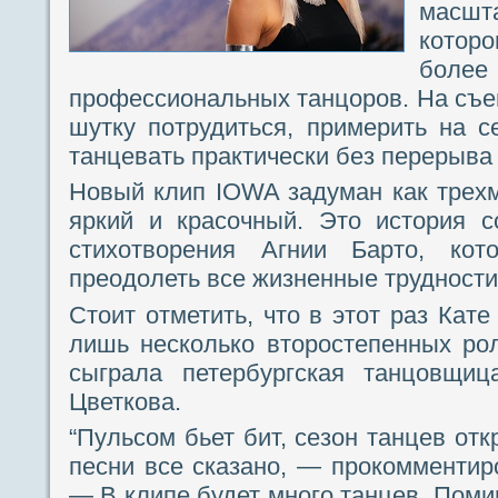
масш
котор
бо
профессиональных танцоров. На съе
шутку потрудиться, примерить на 
танцевать практически без перерыва 
Новый клип IOWA задуман как трех
яркий и красочный. Это история с
стихотворения Агнии Барто, кот
преодолеть все жизненные трудности
Стоит отметить, что в этот раз Кат
лишь несколько второстепенных ро
сыграла петербургская танцовщи
Цветкова.
“Пульсом бьет бит, сезон танцев отк
песни все сказано, — прокомментир
— В клипе будет много танцев. Поми