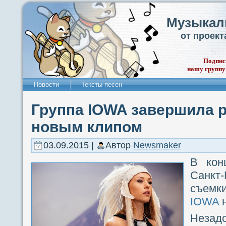
Музыкал
от проек
Подпис
нашу группу
Новости
Тексты песен
Группа IOWA завершила р
новым клипом
03.09.2015 |
Автор
Newsmaker
В кон
Санкт-
съемк
IOWA
н
Незад