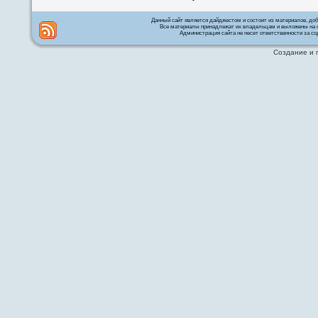
Данный сайт является дайджестом и состоит из материалов, д
Все материалы принадлежат их владельцам и выложены на с
Администрация сайта не несет ответственности за со
Создание и 