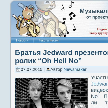
Музыкал
от проек
Подпис
нашу группу
Новости
Тексты песен
Братья Jedward презент
ролик “Oh Hell No”
07.07.2015 |
Автор
Newsmaker
Участн
Jedwar
видеок
No”. П
ли т