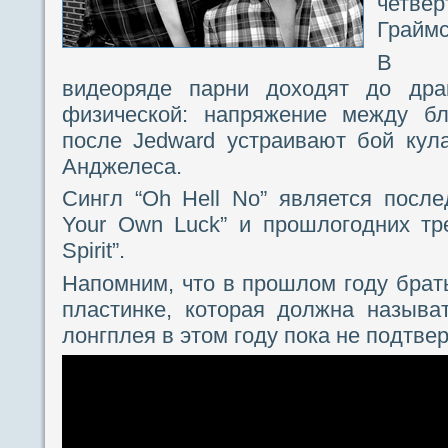
четвер
Граймс
В с
видеоряде парни доходят до драк
физической: напряжение между бл
после Jedward устраивают бой кул
Анджелеса.
Сингл “Oh Hell No” является посл
Your Own Luck” и прошлогодних трек
Spirit”.
Напомним, что в прошлом году брать
пластинке, которая должна называть
лонгплея в этом году пока не подтве