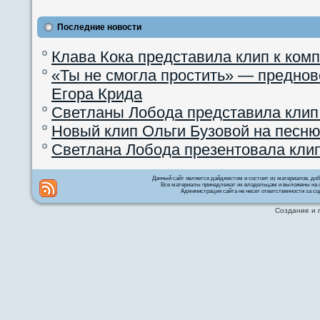
Последние новости
Клава Кока представила клип к ком
«Ты не смогла простить» — преднов
Егора Крида
Светланы Лобода представила клип
Новый клип Ольги Бузовой на песню
Светлана Лобода презентовала кли
Данный сайт является дайджестом и состоит из материалов, д
Все материалы принадлежат их владельцам и выложены на с
Администрация сайта не несет ответственности за со
Создание и 