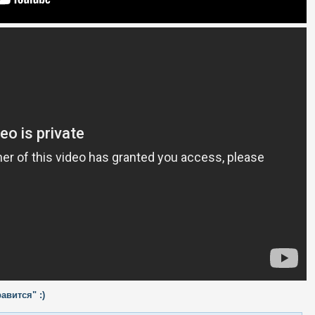
авится" :)