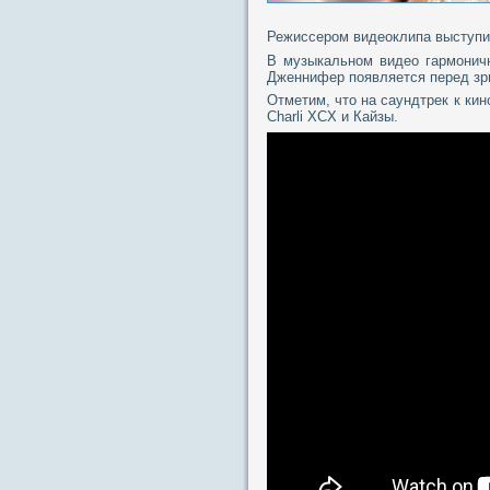
Режиссером видеоклипа выступи
В музыкальном видео гармонич
Дженнифер появляется перед зр
Отметим, что на саундтрек к ки
Charli XCX и Кайзы.