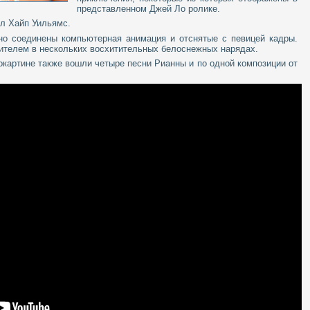
представленном Джей Ло ролике.
л Хайп Уильямс.
но соединены компьютерная анимация и отснятые с певицей кадры.
ителем в нескольких восхитительных белоснежных нарядах.
нокартине также вошли четыре песни Рианны и по одной композиции от