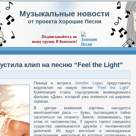
Музыкальные новости
от проекта Хорошие Песни
Подписывайтесь на
нашу группу В Контакте!
устила клип на песню “Feel the Light”
Певица и актриса
Jennifer Lopez
представила
видеоклип на новую песню “
Feel the Light
”.
Композиция стала саундтреком анимационного
фильма «Дом», который уже появился на широких
экранах.
В центре внимания картины находится
инопланетная раса — бувы, пытающаяся тайно
заселиться на планету Земля, избавившись при
этом от человечества. У одного такого смешного
существа завязывается дружба с человеческой
девочкой. Их ждут веселые и неожиданные
приключения, некоторые из которых отображены в