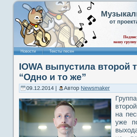
Музыкал
от проек
Подпис
нашу группу
Новости
Тексты песен
IOWA выпустила второй т
“Одно и то же”
09.12.2014 |
Автор
Newsmaker
Груп
второй
на пес
уже п
выхода