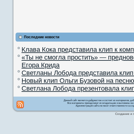
Последние новости
Клава Кока представила клип к ком
«Ты не смогла простить» — преднов
Егора Крида
Светланы Лобода представила клип
Новый клип Ольги Бузовой на песню
Светлана Лобода презентовала кли
Данный сайт является дайджестом и состоит из материалов, д
Все материалы принадлежат их владельцам и выложены на с
Администрация сайта не несет ответственности за со
Создание и 