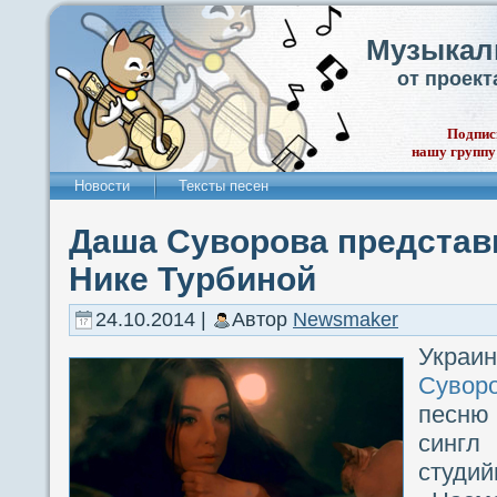
Музыкал
от проек
Подпис
нашу группу
Новости
Тексты песен
Даша Суворова представ
Нике Турбиной
24.10.2014 |
Автор
Newsmaker
Укра
Сувор
песн
сингл
студ