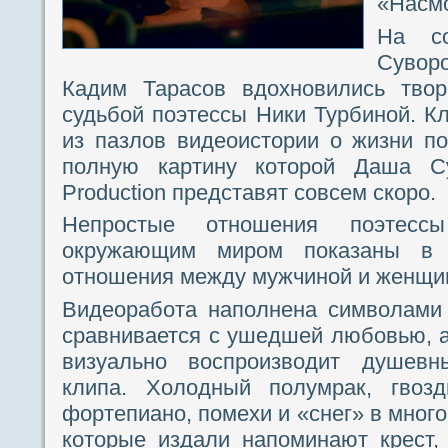
«Насмо
На с
Сувор
Кадим Тарасов вдохновились твор
судьбой поэтессы Ники Турбиной. К
из пазлов видеоистории о жизни п
полную картину которой Даша С
Production представят совсем скоро.
Непростые отношения поэтес
окружающим миром показаны в 
отношения между мужчиной и женщи
Видеоработа наполнена символами 
сравнивается с ушедшей любовью, а
визуально воспроизводит душевн
клипа. Холодный полумрак, гвоз
фортепиано, помехи и «снег» в мног
которые издали напоминают крест,