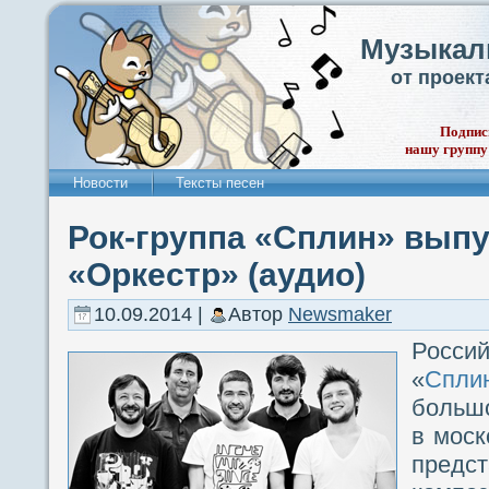
Музыкал
от проек
Подпис
нашу группу
Новости
Тексты песен
Рок-группа «Сплин» вып
«Оркестр» (аудио)
10.09.2014 |
Автор
Newsmaker
Росс
«
Спли
больш
в моск
пре