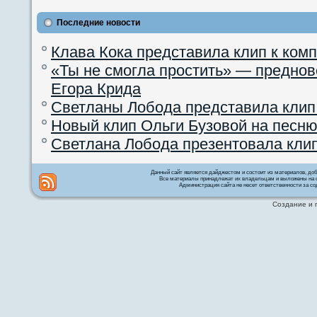
Последние новости
Клава Кока представила клип к ком
«Ты не смогла простить» — преднов
Егора Крида
Светланы Лобода представила клип
Новый клип Ольги Бузовой на песню
Светлана Лобода презентовала кли
Данный сайт является дайджестом и состоит из материалов, д
Все материалы принадлежат их владельцам и выложены на с
Администрация сайта не несет ответственности за со
Создание и 