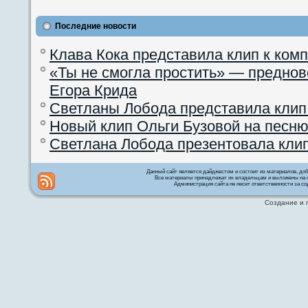
Последние новости
Клава Кока представила клип к ком
«Ты не смогла простить» — преднов
Егора Крида
Светланы Лобода представила клип
Новый клип Ольги Бузовой на песню
Светлана Лобода презентовала кли
Данный сайт является дайджестом и состоит из материалов, д
Все материалы принадлежат их владельцам и выложены на с
Администрация сайта не несет ответственности за со
Создание и 