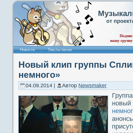
Музыкал
от проек
Подпис
нашу группу
Новости
Тексты песен
Новый клип группы Спл
немного»
04.09.2014 |
Автор
Newsmaker
Группа
новый
немно
ано
прис