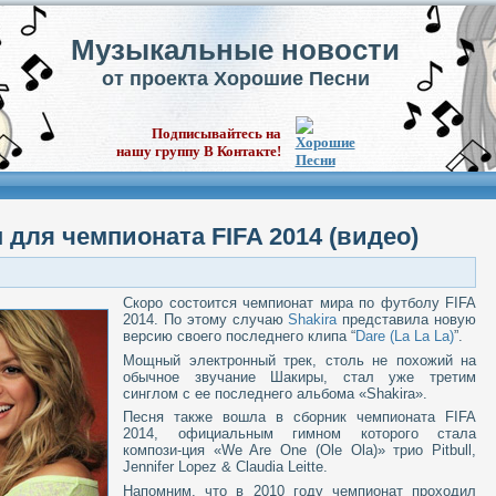
Музыкальные новости
от проекта Хорошие Песни
Подписывайтесь на
нашу группу В Контакте!
п для чемпионата FIFA 2014 (видео)
Скоро состоится чемпионат мира по футболу FIFA
2014. По этому случаю
Shakira
представила новую
версию своего последнего клипа “
Dare (La La La)
”.
Мощный электронный трек, столь не похожий на
обычное звучание Шакиры, стал уже третим
синглом с ее последнего альбома «Shakira».
Песня также вошла в сборник чемпионата FIFA
2014, официальным гимном которого стала
компози-ция «We Are One (Ole Ola)» трио Pitbull,
Jennifer Lopez & Claudia Leitte.
Напомним, что в 2010 году чемпионат проходил