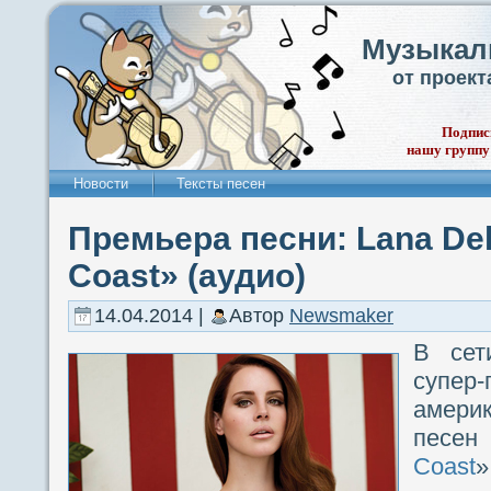
Музыкал
от проек
Подпис
нашу группу
Новости
Тексты песен
Премьера песни: Lana De
Coast» (аудио)
14.04.2014 |
Автор
Newsmaker
В сет
супер-
америк
песен
Coast
»