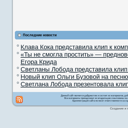
Последние новости
Клава Кока представила клип к ком
«Ты не смогла простить» — преднов
Егора Крида
Светланы Лобода представила клип
Новый клип Ольги Бузовой на песню
Светлана Лобода презентовала кли
Данный сайт является дайджестом и состоит из материалов, д
Все материалы принадлежат их владельцам и выложены на с
Администрация сайта не несет ответственности за со
Создание и 