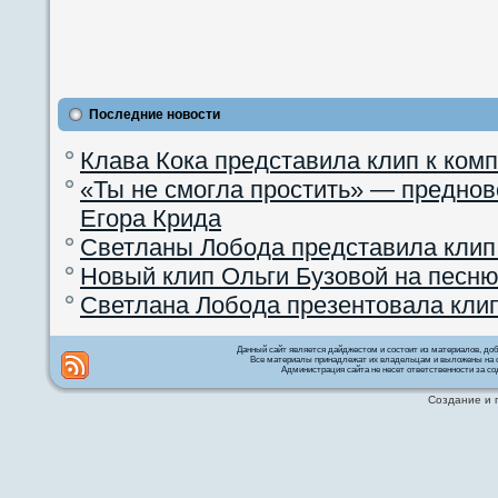
Последние новости
Клава Кока представила клип к ком
«Ты не смогла простить» — преднов
Егора Крида
Светланы Лобода представила клип
Новый клип Ольги Бузовой на песню
Светлана Лобода презентовала кли
Данный сайт является дайджестом и состоит из материалов, д
Все материалы принадлежат их владельцам и выложены на с
Администрация сайта не несет ответственности за со
Создание и 