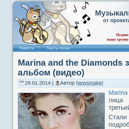
Музыкал
от проек
Подпис
нашу группу
Новости
Тексты песен
Marina and the Diamonds
альбом (видео)
28.01.2014 |
Автор
Newsmaker
Marina
лица 
третье
Стали
подр